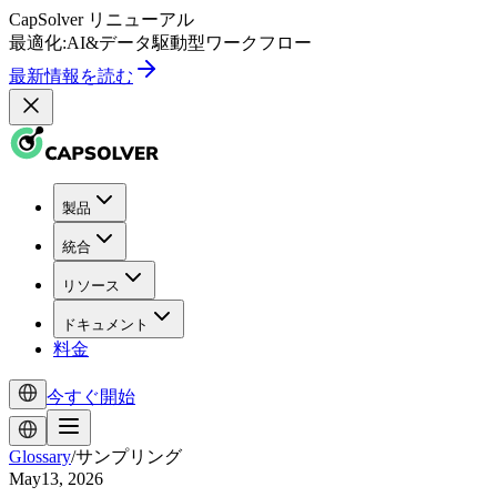
CapSolver
リニューアル
最適化:
AI
&
データ駆動型
ワークフロー
最新情報を読む
製品
統合
リソース
ドキュメント
料金
今すぐ開始
Glossary
/
サンプリング
May13, 2026