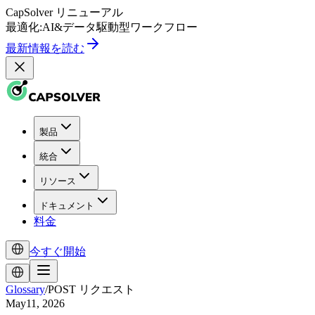
CapSolver
リニューアル
最適化:
AI
&
データ駆動型
ワークフロー
最新情報を読む
製品
統合
リソース
ドキュメント
料金
今すぐ開始
Glossary
/
POST リクエスト
May11, 2026