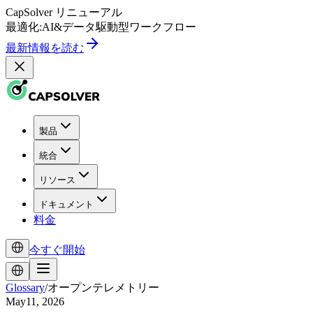
CapSolver
リニューアル
最適化:
AI
&
データ駆動型
ワークフロー
最新情報を読む
製品
統合
リソース
ドキュメント
料金
今すぐ開始
Glossary
/
オープンテレメトリー
May11, 2026