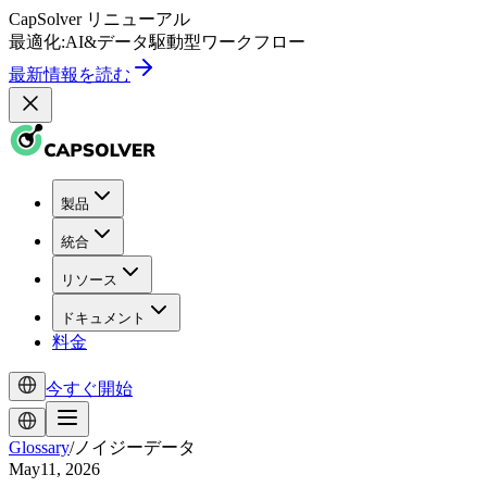
CapSolver
リニューアル
最適化:
AI
&
データ駆動型
ワークフロー
最新情報を読む
製品
統合
リソース
ドキュメント
料金
今すぐ開始
Glossary
/
ノイジーデータ
May11, 2026