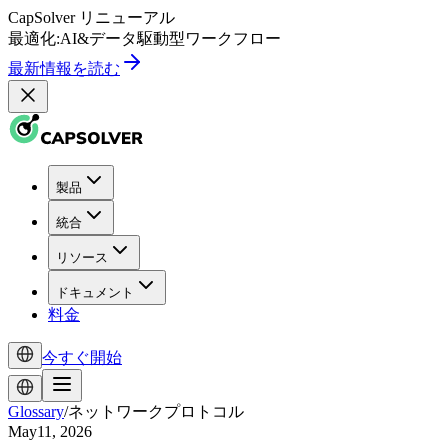
CapSolver
リニューアル
最適化:
AI
&
データ駆動型
ワークフロー
最新情報を読む
製品
統合
リソース
ドキュメント
料金
今すぐ開始
Glossary
/
ネットワークプロトコル
May11, 2026