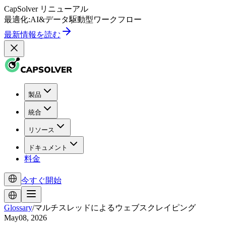
CapSolver
リニューアル
最適化:
AI
&
データ駆動型
ワークフロー
最新情報を読む
製品
統合
リソース
ドキュメント
料金
今すぐ開始
Glossary
/
マルチスレッドによるウェブスクレイピング
May08, 2026