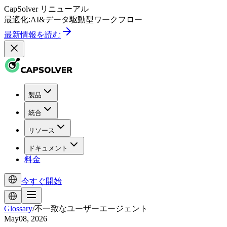
CapSolver
リニューアル
最適化:
AI
&
データ駆動型
ワークフロー
最新情報を読む
製品
統合
リソース
ドキュメント
料金
今すぐ開始
Glossary
/
不一致なユーザーエージェント
May08, 2026