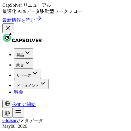
CapSolver
リニューアル
最適化:
AI
&
データ駆動型
ワークフロー
最新情報を読む
製品
統合
リソース
ドキュメント
料金
今すぐ開始
Glossary
/
メタデータ
May08, 2026