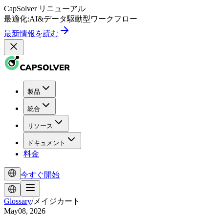
CapSolver
リニューアル
最適化:
AI
&
データ駆動型
ワークフロー
最新情報を読む
製品
統合
リソース
ドキュメント
料金
今すぐ開始
Glossary
/
メイジカート
May08, 2026