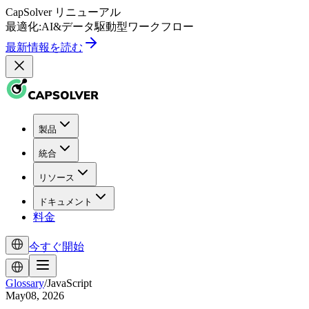
CapSolver
リニューアル
最適化:
AI
&
データ駆動型
ワークフロー
最新情報を読む
製品
統合
リソース
ドキュメント
料金
今すぐ開始
Glossary
/
JavaScript
May08, 2026