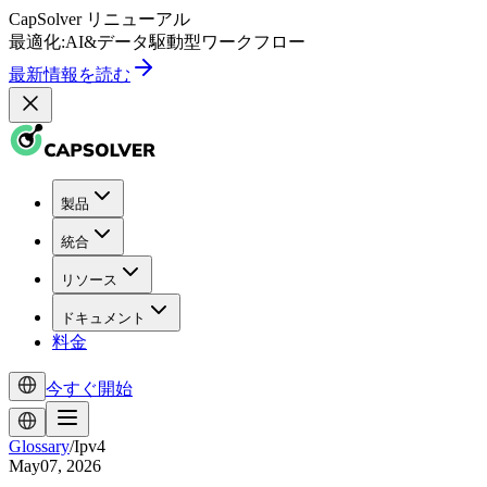
CapSolver
リニューアル
最適化:
AI
&
データ駆動型
ワークフロー
最新情報を読む
製品
統合
リソース
ドキュメント
料金
今すぐ開始
Glossary
/
Ipv4
May07, 2026