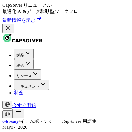
CapSolver
リニューアル
最適化:
AI
&
データ駆動型
ワークフロー
最新情報を読む
製品
統合
リソース
ドキュメント
料金
今すぐ開始
Glossary
/
イデムポテンシー - CapSolver 用語集
May07, 2026