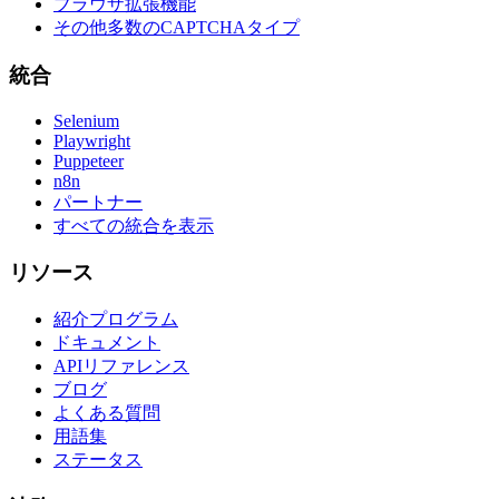
ブラウザ拡張機能
その他多数のCAPTCHAタイプ
統合
Selenium
Playwright
Puppeteer
n8n
パートナー
すべての統合を表示
リソース
紹介プログラム
ドキュメント
APIリファレンス
ブログ
よくある質問
用語集
ステータス