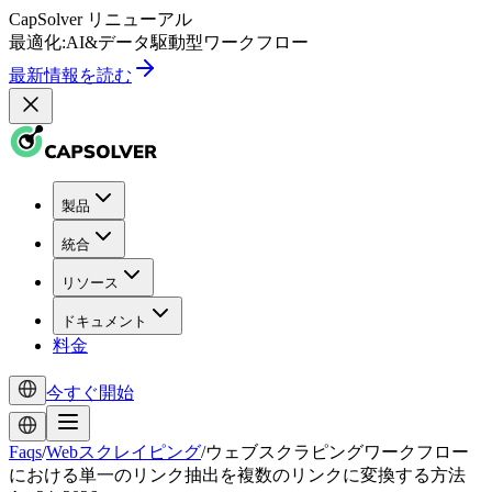
CapSolver
リニューアル
最適化:
AI
&
データ駆動型
ワークフロー
最新情報を読む
製品
統合
リソース
ドキュメント
料金
今すぐ開始
Faqs
/
Webスクレイピング
/
ウェブスクラピングワークフロー
における単一のリンク抽出を複数のリンクに変換する方法