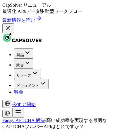
CapSolver
リニューアル
最適化:
AI
&
データ駆動型
ワークフロー
最新情報を読む
製品
統合
リソース
ドキュメント
料金
今すぐ開始
Faqs
/
CAPTCHA 解決
/
高い成功率を実現する最適な
CAPTCHAソルバーAPIはどれですか？