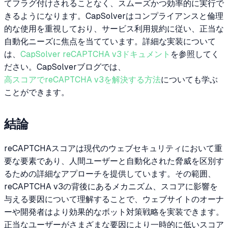
てフラグ付けされることなく、スムーズかつ効率的に実行で
きるようになります。CapSolverはコンプライアンスと倫理
的な使用を重視しており、サービス利用規約に従い、正当な
自動化ニーズに焦点を当てています。詳細な実装について
は、
CapSolver reCAPTCHA v3ドキュメント
を参照してく
ださい。CapSolverブログでは、
高スコアでreCAPTCHA v3を解決する方法
についても学ぶ
ことができます。
結論
reCAPTCHAスコアは現代のウェブセキュリティにおいて重
要な要素であり、人間ユーザーと自動化された脅威を区別す
るための詳細なアプローチを提供しています。その範囲、
reCAPTCHA v3の背後にあるメカニズム、スコアに影響を
与える要因について理解することで、ウェブサイトのオーナ
ーや開発者はより効果的なボット対策戦略を実装できます。
正当なユーザーがさまざまな要因により一時的に低いスコア