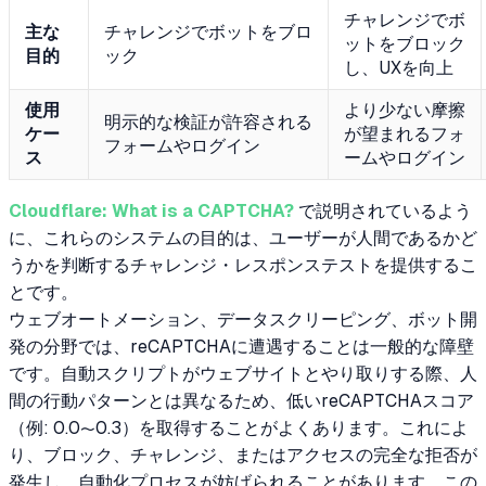
チャレンジでボ
主な
チャレンジでボットをブロ
ットをブロック
目的
ック
し、UXを向上
使用
より少ない摩擦
明示的な検証が許容される
ケー
が望まれるフォ
フォームやログイン
ス
ームやログイン
Cloudflare: What is a CAPTCHA?
で説明されているよう
に、これらのシステムの目的は、ユーザーが人間であるかど
うかを判断するチャレンジ・レスポンステストを提供するこ
とです。
ウェブオートメーション、データスクリーピング、ボット開
発の分野では、reCAPTCHAに遭遇することは一般的な障壁
です。自動スクリプトがウェブサイトとやり取りする際、人
間の行動パターンとは異なるため、低いreCAPTCHAスコア
（例: 0.0〜0.3）を取得することがよくあります。これによ
り、ブロック、チャレンジ、またはアクセスの完全な拒否が
発生し、自動化プロセスが妨げられることがあります。この