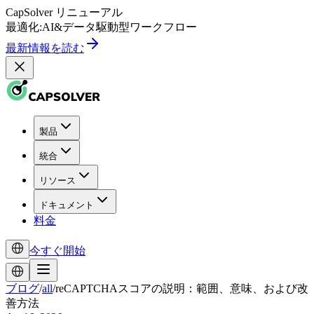
CapSolver
リニューアル
最適化:
AI
&
データ駆動型
ワークフロー
最新情報を読む
製品
統合
リソース
ドキュメント
料金
今すぐ開始
ブログ
/
all
/
reCAPTCHAスコアの説明：範囲、意味、および改
善方法