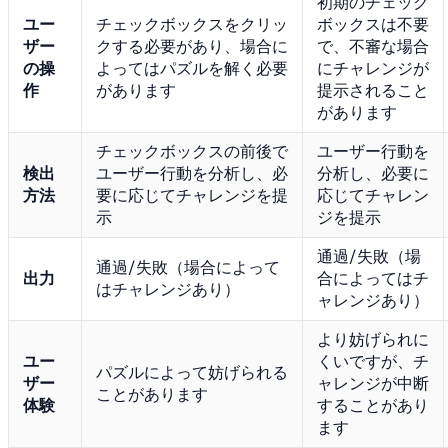
初期のチェック
ユー
チェックボックスをクリッ
ボックスは不要
ザー
クする必要があり、場合に
で、不審な場合
の操
よってはパズルを解く必要
にチャレンジが
作
があります
提示されること
があります
チェックボックスの前後で
ユーザー行動を
検出
ユーザー行動を分析し、必
分析し、必要に
方法
要に応じてチャレンジを提
応じてチャレン
示
ジを提示
通過/失敗（場
通過/失敗（場合によって
出力
合によってはチ
はチャレンジあり）
ャレンジあり）
より妨げられに
ユー
くいですが、チ
パズルによって妨げられる
ザー
ャレンジが中断
ことがあります
体験
することがあり
ます