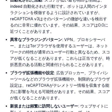
自動化された活動
: スコアが低い最も明白な理由は、
indeed 自動化された行動です。ボットは人間のインタ
ラクションを模倣するように設計されていますが、
reCAPTCHA v3はそのパターンの微妙な違いを検出す
るのに非常に優れています。その結果、スコアは0.0に
近づくことがあります。
異常なブラウジングパターン
: VPN、プロキシサーバ
ー、またはTorブラウザを使用するユーザーは、ネット
ワークの特性が通常のユーザー行動と異なるため、スコ
アが低くなることがあります。これらは正当ですが、時
折悪意のある活動と関連付けられることがあります。
ブラウザ拡張機能や設定
: 広告ブロッカー、プライバシ
ーツールなどのブラウザ拡張機能や、制限的なブラウザ
設定は、reCAPTCHAがテレメトリー情報を収集する能
力に影響を与える可能性があります。その結果、スコア
が低くなることがあります。
新規または頻繁に訪問しないユーザー
: ウェブサイトに