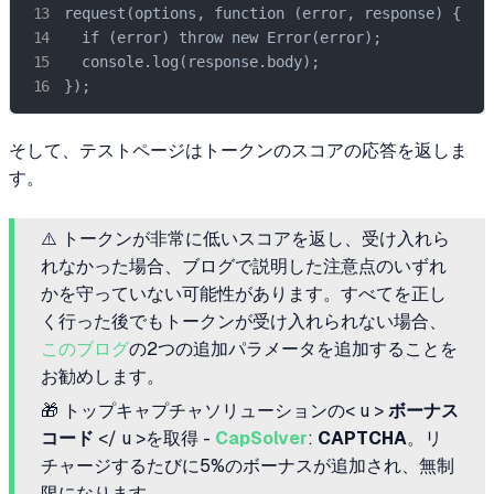
request(options, function (error, response) {

  if (error) throw new Error(error);

  console.log(response.body);

});
そして、テストページはトークンのスコアの応答を返しま
す。
⚠️ トークンが非常に低いスコアを返し、受け入れら
れなかった場合、ブログで説明した注意点のいずれ
かを守っていない可能性があります。すべてを正し
く行った後でもトークンが受け入れられない場合、
このブログ
の2つの追加パラメータを追加することを
お勧めします。
🎁 トップキャプチャソリューションの< u >
ボーナス
コード
</ u >を取得 -
CapSolver
:
CAPTCHA
。リ
チャージするたびに5%のボーナスが追加され、無制
限になります。