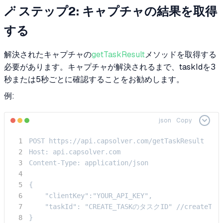
🪄 ステップ2: キャプチャの結果を取得
する
解決されたキャプチャの
getTaskResult
メソッドを取得する
必要があります。キャプチャが解決されるまで、taskIdを3
秒または5秒ごとに確認することをお勧めします。
例:
json
Copy
POST https://api.capsolver.com/getTaskResult

Host: api.capsolver.com

Content-Type: application/json

{

    "clientKey":"YOUR_API_KEY",

    "taskId": "CREATE_TASKのタスクID" //creat
}