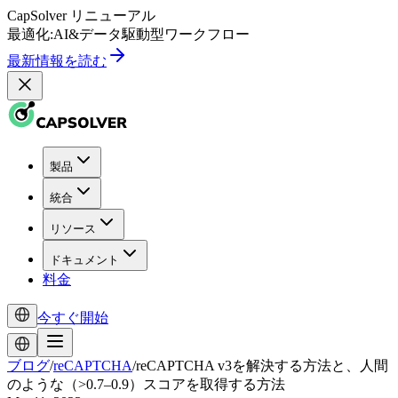
CapSolver
リニューアル
最適化:
AI
&
データ駆動型
ワークフロー
最新情報を読む
製品
統合
リソース
ドキュメント
料金
今すぐ開始
ブログ
/
reCAPTCHA
/
reCAPTCHA v3を解決する方法と、人間
のような（>0.7–0.9）スコアを取得する方法