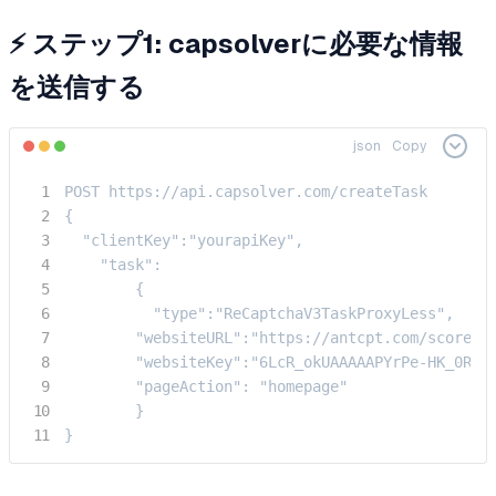
⚡ ステップ1: capsolverに必要な情報
を送信する
json
Copy
POST https://api.capsolver.com/createTask

{

  "clientKey":"yourapiKey",

    "task":

        {

          "type":"ReCaptchaV3TaskProxyLess",

        "websiteURL":"https://antcpt.com/score_de
        "websiteKey":"6LcR_okUAAAAAPYrPe-HK_0RULO
        "pageAction": "homepage"

        }

}