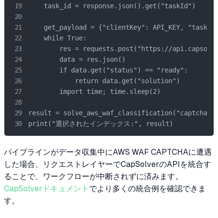
    task_id = response.json().get("taskId")

    get_payload = {"clientKey": API_KEY, "taskId"
    while True:

        res = requests.post("https://api.capsolve
        data = res.json()

        if data.get("status") == "ready":

            return data.get("solution")

        import time; time.sleep(2)

result = solve_aws_waf_classification("ca
print("選択されたインデックス:", result)
パイプラインがデータ収集中にAWS WAF CAPTCHAに遭遇
した場合、リクエストレイヤーでCapSolverのAPIを統合す
ることで、ワークフローが中断されずに済みます。
CapSolverドキュメント
でより多くの統合例を確認できま
す。