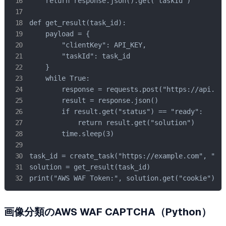
    return response.json().get("taskId")

def get_result(task_id):

    payload = {

        "clientKey": API_KEY,

        "taskId": task_id

    }

    while True:

        response = requests.post("https://api.cap
        result = response.json()

        if result.get("status") == "ready":

            return result.get("solution")

        time.sleep(3)

task_id = create_task("https://example.com", "htt
solution = get_result(task_id)

print("AWS WAF Token:", solution.get("cookie"))
画像分類のAWS WAF CAPTCHA（Python）