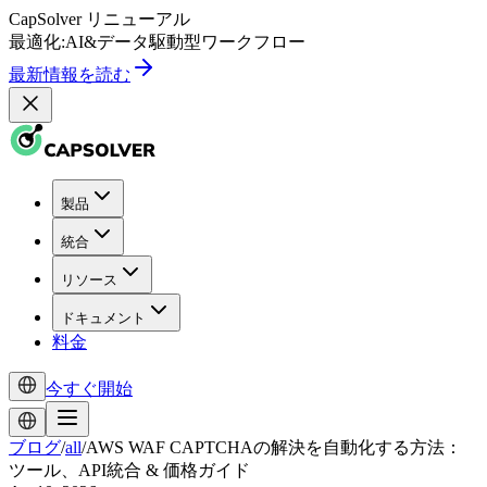
CapSolver
リニューアル
最適化:
AI
&
データ駆動型
ワークフロー
最新情報を読む
製品
統合
リソース
ドキュメント
料金
今すぐ開始
ブログ
/
all
/
AWS WAF CAPTCHAの解決を自動化する方法：
ツール、API統合 & 価格ガイド