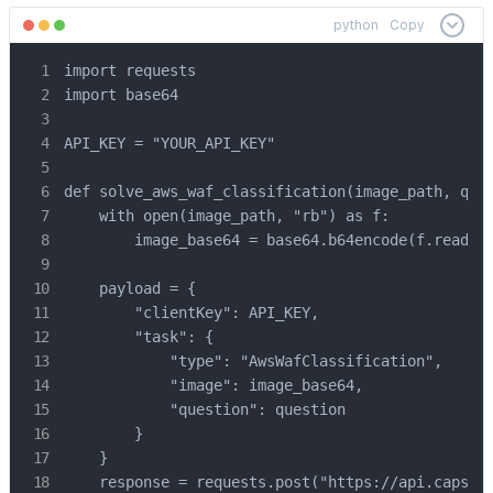
python
Copy
import requests

import base64

API_KEY = "YOUR_API_KEY"

def solve_aws_waf_classification(image_path, ques
    with open(image_path, "rb") as f:

        image_base64 = base64.b64encode(f.read())
    payload = {

        "clientKey": API_KEY,

        "task": {

            "type": "AwsWafClassification",

            "image": image_base64,

            "question": question

        }

    }

    response = requests.post("https://api.capsolv