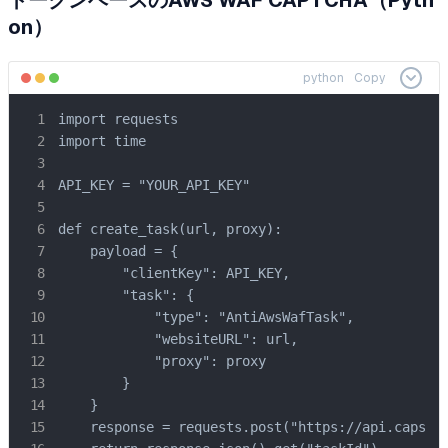
on）
python
Copy
import requests

import time

API_KEY = "YOUR_API_KEY"

def create_task(url, proxy):

    payload = {

        "clientKey": API_KEY,

        "task": {

            "type": "AntiAwsWafTask",

            "websiteURL": url,

            "proxy": proxy

        }

    }

    response = requests.post("https://api.capsolv