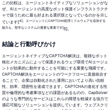
この比較は、エージェントネイティブなソリューションがな
ぜ、AIエージェントの高度なボット保護インフラストラクチ
ャで扱うために最も好まれる選択肢となっているのかを示し
4]。エージェントにCAPTCHA処理ミドルウェアを追加する
ています[
能力も、堅牢なシステムの重要な要素です[
5]。
結論と行動呼びかけ
エージェントネイティブなCAPTCHA解決は、複雑なボット
検出メカニズムによって保護されるウェブ環境でAIエージェ
ントが効果的に動作することを可能にする重要な飛躍です。
CAPTCHA解決をエージェントのワークフローに直接統合す
ることで、企業は自動化された運用においてより高い信頼
性、効率、隠密性を達成できます。CAPTCHAの進化する性
質や倫理的な考慮事項などの課題があるものの、CapSolver
のような専門的なサービスはこれらの障壁を軽減する強力で
適応可能なソリューションを提供しています。ウェブスクリ