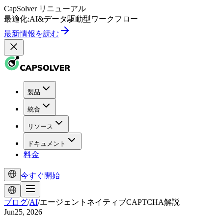
CapSolver
リニューアル
最適化:
AI
&
データ駆動型
ワークフロー
最新情報を読む
製品
統合
リソース
ドキュメント
料金
今すぐ開始
ブログ
/
AI
/
エージェントネイティブCAPTCHA解説
Jun25, 2026