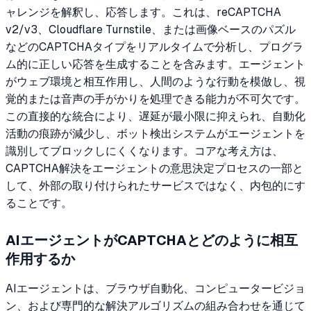
ャレンジを解釈し、応答します。これは、reCAPTCHA
v2/v3、Cloudflare Turnstile、または画像ベースのパズル
などのCAPTCHAタイプをリアルタイムで分析し、プログラ
ム的に正しい応答を生成することを含みます。エージェント
がウェブ環境と相互作用し、人間のような行動を模倣し、視
覚的または音声の手がかりを処理できる能力が不可欠です。
この直接的な統合により、遅延が最小限に抑えられ、自動化
活動の痕跡が減少し、ボット検出システムがエージェントを
識別してブロックしにくくなります。コアな考え方は、
CAPTCHA解決をエージェントの意思決定プロセスの一部と
して、外部の取り付けられたサービスではなく、内包的にす
ることです。
AIエージェントがCAPTCHAとどのように相互
作用するか
AIエージェントは、ブラウザ自動化、コンピュータービジョ
ン、および専門的な解決アルゴリズムの組み合わせを通じて