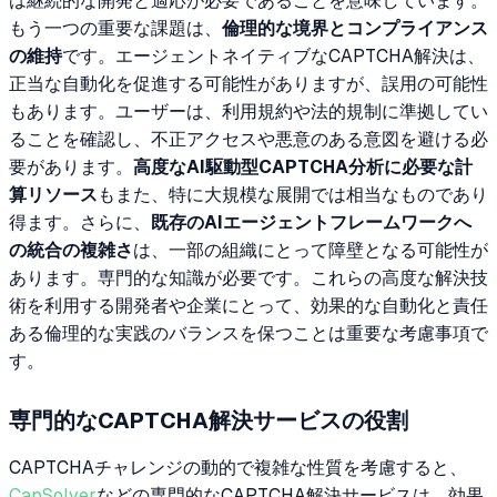
は継続的な開発と適応が必要であることを意味しています。
もう一つの重要な課題は、
倫理的な境界とコンプライアンス
の維持
です。エージェントネイティブなCAPTCHA解決は、
正当な自動化を促進する可能性がありますが、誤用の可能性
もあります。ユーザーは、利用規約や法的規制に準拠してい
ることを確認し、不正アクセスや悪意のある意図を避ける必
要があります。
高度なAI駆動型CAPTCHA分析に必要な計
算リソース
もまた、特に大規模な展開では相当なものであり
得ます。さらに、
既存のAIエージェントフレームワークへ
の統合の複雑さ
は、一部の組織にとって障壁となる可能性が
あります。専門的な知識が必要です。これらの高度な解決技
術を利用する開発者や企業にとって、効果的な自動化と責任
ある倫理的な実践のバランスを保つことは重要な考慮事項で
す。
専門的なCAPTCHA解決サービスの役割
CAPTCHAチャレンジの動的で複雑な性質を考慮すると、
CapSolver
などの専門的なCAPTCHA解決サービスは、効果