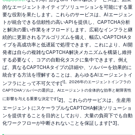
的なエージェントネイティブソリューションを可能にする重
要な役割を果たします。これらのサービスは、AIエージェン
トが統合できる信頼性の高いAPIを提供し、CAPTCHA分析
と解決の重い作業をオフロードします。広範なインフラと継
続的に更新されるアルゴリズムを備え、幅広いCAPTCHAタ
イプを高成功率と低遅延で処理できます。これにより、AI開
発者は自らの複雑なCAPTCHA解決メカニズムを構築し維持
する必要なく、コアの自動化タスクに集中できます。例え
ば、異なるCAPTCHAタイプの詳細や、ソルバーを効果的に
統合する方法を理解することは、あらゆるAIエージェントイ
1]。2026年のエージェントインフラの
ンフラにとって不可欠です[
CAPTCHAソルバーの選択は、AIエージェントの全体的な効率と耐障害性
に影響を与える重要な決定です[
2]。これらのサービスは、生産用
エージェントにスケーラブルなCAPTCHA解決ソリューショ
ンを提供することを目的としており、大量の負荷下でも自動
化ワークフローが中断されないことを保証します[^3]。