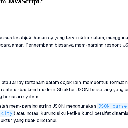
am JavaScript?
s ke objek dan array yang terstruktur dalam, menggunakan n
n secara aman. Pengembang biasanya mem-parsing respons JS
atau array tertanam dalam objek lain, membentuk format hi
i frontend-backend modern. Struktur JSON bersarang yang u
 berisi array item.
etelah mem-parsing string JSON menggunakan
JSON.parse
.city
) atau notasi kurung siku ketika kunci bersifat dinam
uktur yang tidak diketahui.