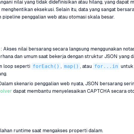
ani nilai yang tidak didefinisikan atau hilang, yang dapat
enghentikan eksekusi. Selain itu, data yang sangat bersara
 pipeline penggalian web atau otomasi skala besar.
: Akses nilai bersarang secara langsung menggunakan notasi 
derhana dan umum saat bekerja dengan struktur JSON yang da
n loop seperti
forEach()
,
map()
, atau
for...in
untuk 
ang.
Dalam skenario penggalian web nyata, JSON bersarang serin
olver
dapat membantu menyelesaikan CAPTCHA secara otom
lahan runtime saat mengakses properti dalam.