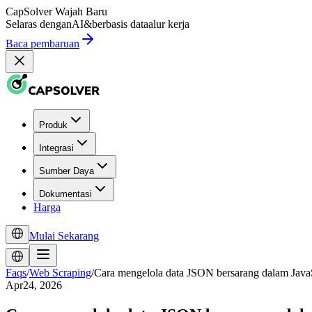
CapSolver
Wajah Baru
Selaras dengan
AI
&
berbasis data
alur kerja
Baca pembaruan
Produk
Integrasi
Sumber Daya
Dokumentasi
Harga
Mulai Sekarang
Faqs
/
Web Scraping
/
Cara mengelola data JSON bersarang dalam Java
Apr24, 2026