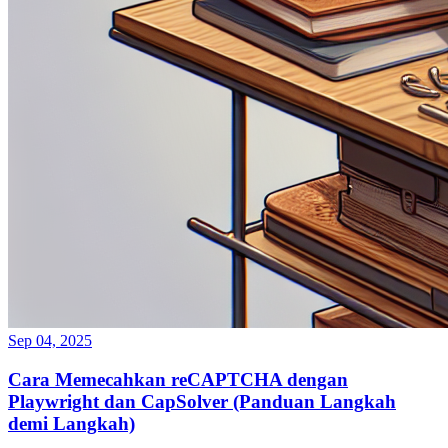
Sep 04, 2025
Cara Memecahkan reCAPTCHA dengan
Playwright dan CapSolver (Panduan Langkah
demi Langkah)