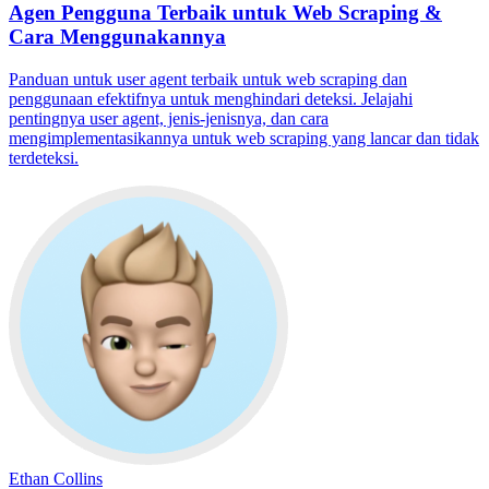
Agen Pengguna Terbaik untuk Web Scraping &
Cara Menggunakannya
Panduan untuk user agent terbaik untuk web scraping dan
penggunaan efektifnya untuk menghindari deteksi. Jelajahi
pentingnya user agent, jenis-jenisnya, dan cara
mengimplementasikannya untuk web scraping yang lancar dan tidak
terdeteksi.
Ethan Collins