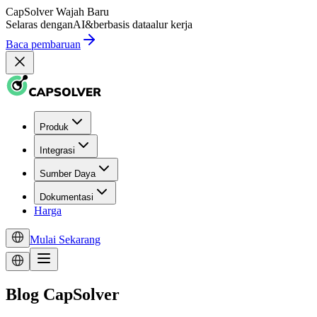
CapSolver
Wajah Baru
Selaras dengan
AI
&
berbasis data
alur kerja
Baca pembaruan
Produk
Integrasi
Sumber Daya
Dokumentasi
Harga
Mulai Sekarang
Blog CapSolver