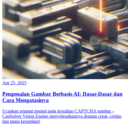
Apr 25, 2025
Pengenalan Gambar Berbasis AI: Dasar-Dasar dan
Cara Mengatasinya
Ucapkan selamat tinggal pada kesulitan CAPTCHA gambar –
CapSolver Vision Engine menyelesaikannya dengan cepat, cerdas,
dan tanpa kerumitan!