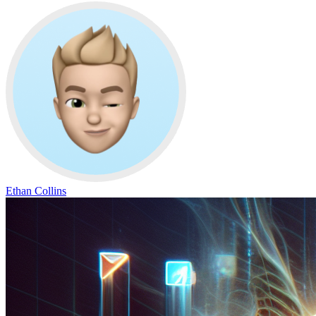
Ethan Collins