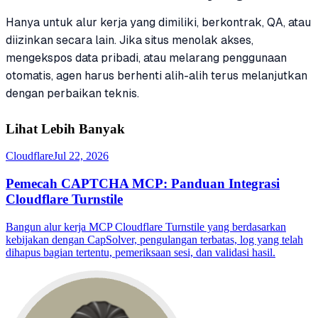
Hanya untuk alur kerja yang dimiliki, berkontrak, QA, atau
diizinkan secara lain. Jika situs menolak akses,
mengekspos data pribadi, atau melarang penggunaan
otomatis, agen harus berhenti alih-alih terus melanjutkan
dengan perbaikan teknis.
Lihat Lebih Banyak
Cloudflare
Jul 22, 2026
Pemecah CAPTCHA MCP: Panduan Integrasi
Cloudflare Turnstile
Bangun alur kerja MCP Cloudflare Turnstile yang berdasarkan
kebijakan dengan CapSolver, pengulangan terbatas, log yang telah
dihapus bagian tertentu, pemeriksaan sesi, dan validasi hasil.