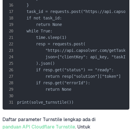
    }

    task_id = requests.post("https://api.capsolve
    if not task_id:

        return None

    while True:

        time.sleep(1)

        resp = requests.post(

            "https://api.capsolver.com/getTaskRes
            json={"clientKey": api_key, "taskId":
        ).json()

        if resp.get("status") == "ready":

            return resp["solution"]["token"]

        if resp.get("errorId"):

            return None

print(solve_turnstile())
Daftar parameter Turnstile lengkap ada di
panduan API Cloudflare Turnstile
. Untuk