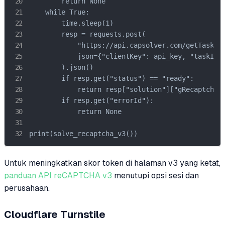
        return None

    while True:

        time.sleep(1)

        resp = requests.post(

            "https://api.capsolver.com/getTaskRes
            json={"clientKey": api_key, "taskId":
        ).json()

        if resp.get("status") == "ready":

            return resp["solution"]["gRecaptchaRe
        if resp.get("errorId"):

            return None

print(solve_recaptcha_v3())
Untuk meningkatkan skor token di halaman v3 yang ketat,
panduan API reCAPTCHA v3
menutupi opsi sesi dan
perusahaan.
Cloudflare Turnstile