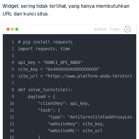
Widget, sering tidak terlihat, yang hanya membutuhkan
URL dan kunci situs.
python
Copy
# pip install requests

import requests, time

api_key = "KUNCI_API_ANDA"

site_key = "0x4XXXXXXXXXXXXXXXXX"

site_url = "https://www.platform-anda-terotorisas
def solve_turnstile():

    payload = {

        "clientKey": api_key,

        "task": {

            "type": "AntiTurnstileTaskProxyLess",
            "websiteKey": site_key,

            "websiteURL": site_url

        }
