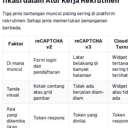
fikasi dalam Alur Kerja Rekrutmen
Tiga jenis tantangan muncul paling sering di platform
rekrutmen. Setiap jenis memerlukan penanganan
berbeda.
reCAPTCHA
reCAPTCHA
Cloud
Faktor
v2
v3
Turns
Latar
Widget
Form login
Di mana
belakang di
tertan
dan
muncul
banyak
sering 
pendaftaran
halaman
terlihat
Kotak centang
Tidak ada,
Widget 
Tanda
atau grid
berjalan diam-
atau ti
visual
gambar
diam
ada
Apa
yang
Token yang
Token
Token respons
dikemba
dinilai
respon
likan