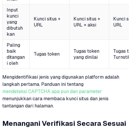
Input
kunci
Kunci situs +
Kunci situs +
Kunci s
yang
URL
URL + aksi
URL
dibutuh
kan
Paling
baik
Tugas token
Tugas 
Tugas token
ditangan
yang dinilai
Turnsti
i oleh
Mengidentifikasi jenis yang digunakan platform adalah
langkah pertama. Panduan ini tentang
mendeteksi CAPTCHA apa pun dan parameter
menunjukkan cara membaca kunci situs dan jenis
tantangan dari halaman.
Menangani Verifikasi Secara Sesuai