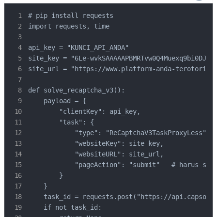
# pip install requests

import requests, time

api_key = "KUNCI_API_ANDA"

site_key = "6Le-wvkSAAAAAPBMRTvw0Q4Muexq9bi0DJwx_
site_url = "https://www.platform-anda-terotorisas
def solve_recaptcha_v3():

    payload = {

        "clientKey": api_key,

        "task": {

            "type": "ReCaptchaV3TaskProxyLess",

            "websiteKey": site_key,

            "websiteURL": site_url,

            "pageAction": "submit"   # harus sesu
        }

    }

    task_id = requests.post("https://api.capsolve
    if not task_id:
