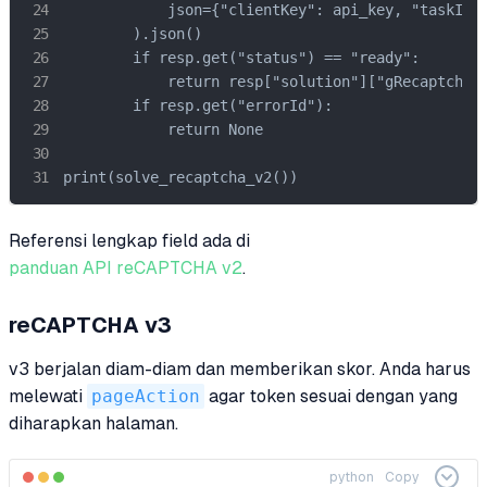
            json={"clientKey": api_key, "taskId":
        ).json()

        if resp.get("status") == "ready":

            return resp["solution"]["gRecaptchaRe
        if resp.get("errorId"):

            return None

print(solve_recaptcha_v2())
Referensi lengkap field ada di
panduan API reCAPTCHA v2
.
reCAPTCHA v3
v3 berjalan diam-diam dan memberikan skor. Anda harus
melewati
pageAction
agar token sesuai dengan yang
diharapkan halaman.
python
Copy