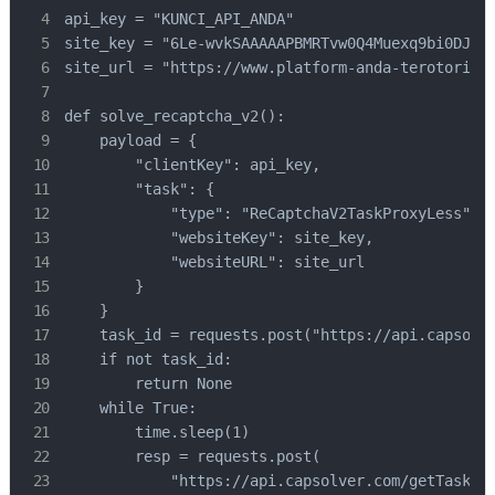
api_key = "KUNCI_API_ANDA"

site_key = "6Le-wvkSAAAAAPBMRTvw0Q4Muexq9bi0DJwx_
site_url = "https://www.platform-anda-terotorisas
def solve_recaptcha_v2():

    payload = {

        "clientKey": api_key,

        "task": {

            "type": "ReCaptchaV2TaskProxyLess",

            "websiteKey": site_key,

            "websiteURL": site_url

        }

    }

    task_id = requests.post("https://api.capsolve
    if not task_id:

        return None

    while True:

        time.sleep(1)

        resp = requests.post(

            "https://api.capsolver.com/getTaskRes