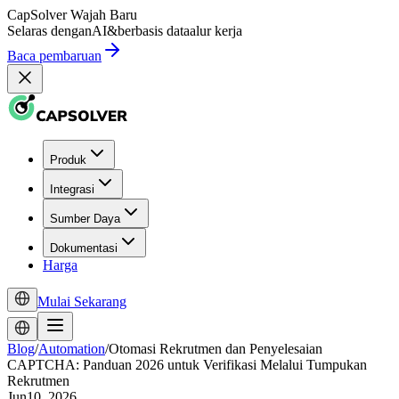
CapSolver
Wajah Baru
Selaras dengan
AI
&
berbasis data
alur kerja
Baca pembaruan
Produk
Integrasi
Sumber Daya
Dokumentasi
Harga
Mulai Sekarang
Blog
/
Automation
/
Otomasi Rekrutmen dan Penyelesaian
CAPTCHA: Panduan 2026 untuk Verifikasi Melalui Tumpukan
Rekrutmen
Jun10, 2026