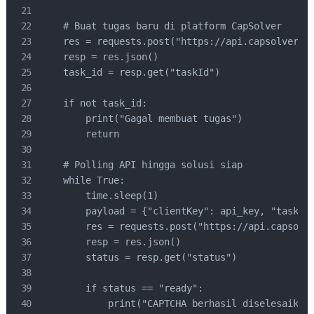
    # Buat tugas baru di platform CapSolver

    res = requests.post("https://api.capsolver.co
    resp = res.json()

    task_id = resp.get("taskId")

    if not task_id:

        print("Gagal membuat tugas")

        return

    # Polling API hingga solusi siap

    while True:

        time.sleep(1)

        payload = {"clientKey": api_key, "taskId"
        res = requests.post("https://api.capsolve
        resp = res.json()

        status = resp.get("status")

        if status == "ready":

            print("CAPTCHA berhasil diselesaikan"