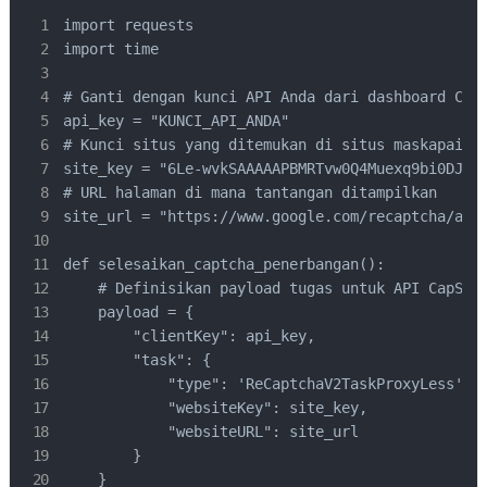
import requests

import time

# Ganti dengan kunci API Anda dari dashboard CapS
api_key = "KUNCI_API_ANDA"

# Kunci situs yang ditemukan di situs maskapai ta
site_key = "6Le-wvkSAAAAAPBMRTvw0Q4Muexq9bi0DJwx_
# URL halaman di mana tantangan ditampilkan

site_url = "https://www.google.com/recaptcha/api2
def selesaikan_captcha_penerbangan():

    # Definisikan payload tugas untuk API CapSolv
    payload = {

        "clientKey": api_key,

        "task": {

            "type": 'ReCaptchaV2TaskProxyLess',

            "websiteKey": site_key,

            "websiteURL": site_url

        }

    }
