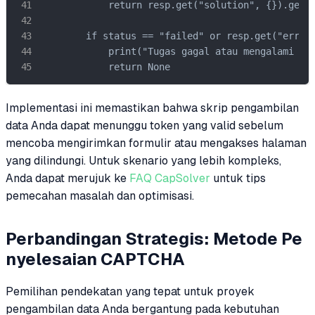
            return resp.get("solution", {}).get('
        if status == "failed" or resp.get("errorI
            print("Tugas gagal atau mengalami kes
            return None
Implementasi ini memastikan bahwa skrip pengambilan
data Anda dapat menunggu token yang valid sebelum
mencoba mengirimkan formulir atau mengakses halaman
yang dilindungi. Untuk skenario yang lebih kompleks,
Anda dapat merujuk ke
FAQ CapSolver
untuk tips
pemecahan masalah dan optimisasi.
Perbandingan Strategis: Metode Pe
nyelesaian CAPTCHA
Pemilihan pendekatan yang tepat untuk proyek
pengambilan data Anda bergantung pada kebutuhan