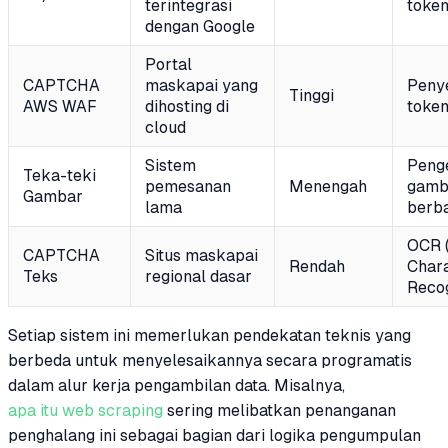
terintegrasi
toke
dengan Google
Portal
CAPTCHA
maskapai yang
Peny
Tinggi
AWS WAF
dihosting di
toke
cloud
Sistem
Peng
Teka-teki
pemesanan
Menengah
gamb
Gambar
lama
berba
OCR (
CAPTCHA
Situs maskapai
Rendah
Char
Teks
regional dasar
Recog
Setiap sistem ini memerlukan pendekatan teknis yang
berbeda untuk menyelesaikannya secara programatis
dalam alur kerja pengambilan data. Misalnya,
apa itu web scraping
sering melibatkan penanganan
penghalang ini sebagai bagian dari logika pengumpulan