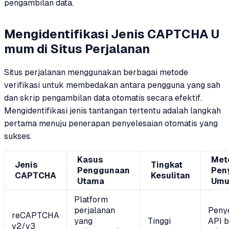
pengambilan data.
Mengidentifikasi Jenis CAPTCHA U
mum di Situs Perjalanan
Situs perjalanan menggunakan berbagai metode
verifikasi untuk membedakan antara pengguna yang sah
dan skrip pengambilan data otomatis secara efektif.
Mengidentifikasi jenis tantangan tertentu adalah langkah
pertama menuju penerapan penyelesaian otomatis yang
sukses.
Kasus
Met
Jenis
Tingkat
Penggunaan
Pen
CAPTCHA
Kesulitan
Utama
Um
Platform
perjalanan
Peny
reCAPTCHA
yang
Tinggi
API b
v2/v3