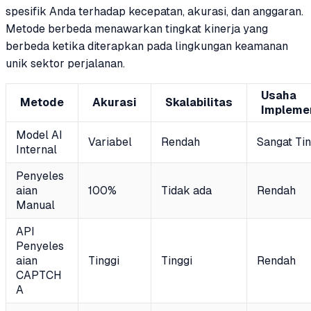
spesifik Anda terhadap kecepatan, akurasi, dan anggaran.
Metode berbeda menawarkan tingkat kinerja yang
berbeda ketika diterapkan pada lingkungan keamanan
unik sektor perjalanan.
Usaha
Metode
Akurasi
Skalabilitas
Impleme
Model AI
Variabel
Rendah
Sangat Tin
Internal
Penyeles
aian
100%
Tidak ada
Rendah
Manual
API
Penyeles
aian
Tinggi
Tinggi
Rendah
CAPTCH
A