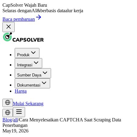
CapSolver
Wajah Baru
Selaras dengan
AI
&
berbasis data
alur kerja
Baca pembaruan
Produk
Integrasi
Sumber Daya
Dokumentasi
Harga
Mulai Sekarang
Blog
/
all
/
Cara Menyelesaikan CAPTCHA Saat Scraping Data
Penerbangan
May19, 2026