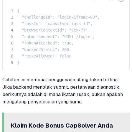
{

  "challengeId": "login-iframe-03",

  "taskId": "capsolver-task-id",

  "browserContextId": "ctx-77",

  "submitRequest": "POST /login",

  "tokenAttached": true,

  "backendStatus": 200,

  "reuseAllowed": false

}
Catatan ini membuat penggunaan ulang token terlihat.
Jika backend menolak submit, pertanyaan diagnostik
berikutnya adalah di mana ikatan rusak, bukan apakah
mengulang penyelesaian yang sama.
Klaim Kode Bonus CapSolver Anda