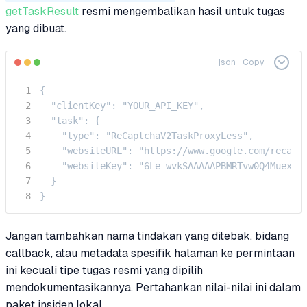
getTaskResult
resmi mengembalikan hasil untuk tugas
yang dibuat.
json
Copy
{

  "clientKey": "YOUR_API_KEY",

  "task": {

    "type": "ReCaptchaV2TaskProxyLess",

    "websiteURL": "https://www.google.com/recaptc
    "websiteKey": "6Le-wvkSAAAAAPBMRTvw0Q4Muexq9b
  }

}
Jangan tambahkan nama tindakan yang ditebak, bidang
callback, atau metadata spesifik halaman ke permintaan
ini kecuali tipe tugas resmi yang dipilih
mendokumentasikannya. Pertahankan nilai-nilai ini dalam
paket insiden lokal.