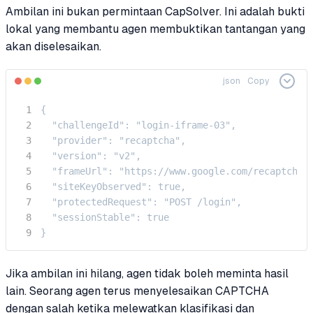
Ambilan ini bukan permintaan CapSolver. Ini adalah bukti
lokal yang membantu agen membuktikan tantangan yang
akan diselesaikan.
json
Copy
{

  "challengeId": "login-iframe-03",

  "provider": "recaptcha",

  "version": "v2",

  "frameUrl": "https://www.google.com/recaptcha/"
  "siteKeyObserved": true,

  "protectedRequest": "POST /login",

  "sessionStable": true

}
Jika ambilan ini hilang, agen tidak boleh meminta hasil
lain. Seorang agen terus menyelesaikan CAPTCHA
dengan salah ketika melewatkan klasifikasi dan