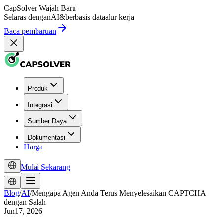
CapSolver
Wajah Baru
Selaras dengan
AI
&
berbasis data
alur kerja
Baca pembaruan
Produk
Integrasi
Sumber Daya
Dokumentasi
Harga
Mulai Sekarang
Blog
/
AI
/
Mengapa Agen Anda Terus Menyelesaikan CAPTCHA
dengan Salah
Jun17, 2026