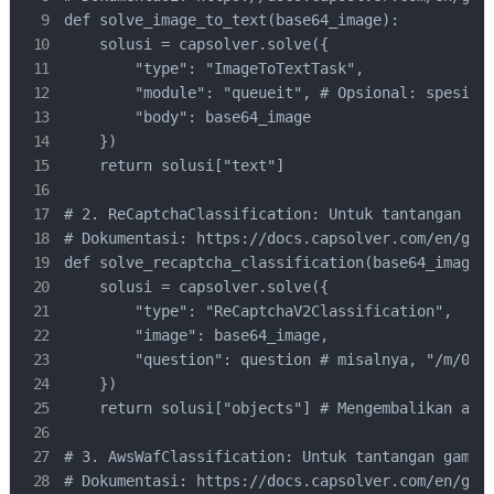
def solve_image_to_text(base64_image):

    solusi = capsolver.solve({

        "type": "ImageToTextTask",

        "module": "queueit", # Opsional: spesifik
        "body": base64_image

    })

    return solusi["text"]

# 2. ReCaptchaClassification: Untuk tantangan gam
# Dokumentasi: https://docs.capsolver.com/en/guid
def solve_recaptcha_classification(base64_image, 
    solusi = capsolver.solve({

        "type": "ReCaptchaV2Classification",

        "image": base64_image,

        "question": question # misalnya, "/m/015q
    })

    return solusi["objects"] # Mengembalikan arra
# 3. AwsWafClassification: Untuk tantangan gambar
# Dokumentasi: https://docs.capsolver.com/en/guid