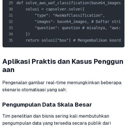
def solve_aws_waf_classification(base64_images, q
    solusi = capsolver.solve({

        "type": "AwsWafClassification",

        "images": base64_images, # Daftar string 
        "question": question # misalnya, "aws:toy
    })

    return solusi["box"] # Mengembalikan koordin
Aplikasi Praktis dan Kasus Penggun
aan
Pengenalan gambar real-time memungkinkan beberapa
skenario otomatisasi yang sah:
Pengumpulan Data Skala Besar
Tim penelitian dan bisnis sering kali membutuhkan
pengumpulan data yang tersedia secara publik dari