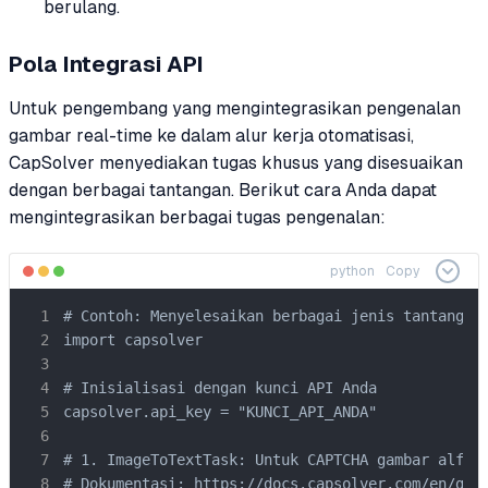
berulang.
Pola Integrasi API
Untuk pengembang yang mengintegrasikan pengenalan
gambar real-time ke dalam alur kerja otomatisasi,
CapSolver menyediakan tugas khusus yang disesuaikan
dengan berbagai tantangan. Berikut cara Anda dapat
mengintegrasikan berbagai tugas pengenalan:
python
Copy
# Contoh: Menyelesaikan berbagai jenis tantangan 
import capsolver

# Inisialisasi dengan kunci API Anda

capsolver.api_key = "KUNCI_API_ANDA"

# 1. ImageToTextTask: Untuk CAPTCHA gambar alfanu
# Dokumentasi: https://docs.capsolver.com/en/guid