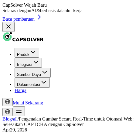
CapSolver
Wajah Baru
Selaras dengan
AI
&
berbasis data
alur kerja
Baca pembaruan
Produk
Integrasi
Sumber Daya
Dokumentasi
Harga
Mulai Sekarang
Blog
/
all
/
Pengenalan Gambar Secara Real-Time untuk Otomasi Web:
Selesaikan CAPTCHA dengan CapSolver
Apr29, 2026