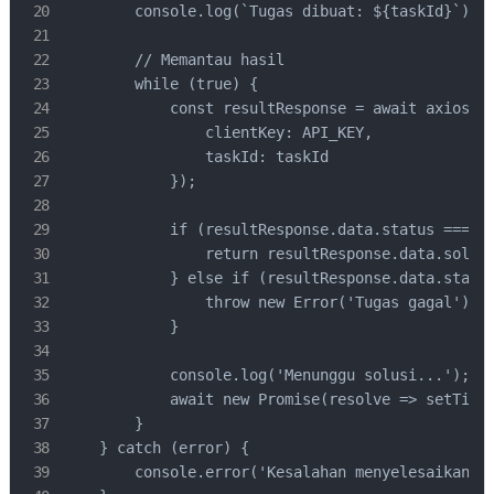
        console.log(`Tugas dibuat: ${taskId}`);

        // Memantau hasil

        while (true) {

            const resultResponse = await axios.po
                clientKey: API_KEY,

                taskId: taskId

            });

            if (resultResponse.data.status === 'r
                return resultResponse.data.soluti
            } else if (resultResponse.data.status
                throw new Error('Tugas gagal');

            }

            console.log('Menunggu solusi...');

            await new Promise(resolve => setTimeo
        }

    } catch (error) {

        console.error('Kesalahan menyelesaikan Tu