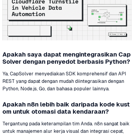
Apakah saya dapat mengintegrasikan Cap
Solver dengan penyedot berbasis Python?
Ya, CapSolver menyediakan SDK komprehensif dan API
REST yang dapat dengan mudah diintegrasikan dengan
Python, Node.js, Go, dan bahasa populer lainnya.
Apakah n8n lebih baik daripada kode kust
om untuk otomasi data kendaraan?
Tergantung pada keterampilan tim Anda. n8n sangat baik
untuk manajemen alur kerja visual dan integrasi cepat,