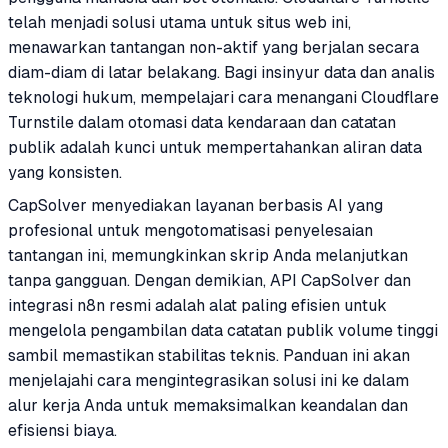
telah menjadi solusi utama untuk situs web ini,
menawarkan tantangan non-aktif yang berjalan secara
diam-diam di latar belakang. Bagi insinyur data dan analis
teknologi hukum, mempelajari cara menangani Cloudflare
Turnstile dalam otomasi data kendaraan dan catatan
publik adalah kunci untuk mempertahankan aliran data
yang konsisten.
CapSolver menyediakan layanan berbasis AI yang
profesional untuk mengotomatisasi penyelesaian
tantangan ini, memungkinkan skrip Anda melanjutkan
tanpa gangguan. Dengan demikian, API CapSolver dan
integrasi n8n resmi adalah alat paling efisien untuk
mengelola pengambilan data catatan publik volume tinggi
sambil memastikan stabilitas teknis. Panduan ini akan
menjelajahi cara mengintegrasikan solusi ini ke dalam
alur kerja Anda untuk memaksimalkan keandalan dan
efisiensi biaya.