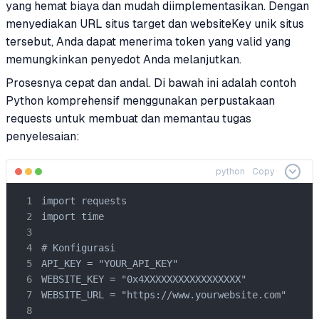
yang hemat biaya dan mudah diimplementasikan. Dengan
menyediakan URL situs target dan websiteKey unik situs
tersebut, Anda dapat menerima token yang valid yang
memungkinkan penyedot Anda melanjutkan.
Prosesnya cepat dan andal. Di bawah ini adalah contoh
Python komprehensif menggunakan perpustakaan
requests untuk membuat dan memantau tugas
penyelesaian:
python
Copy
import requests

import time

# Konfigurasi

API_KEY = "YOUR_API_KEY"

WEBSITE_KEY = "0x4XXXXXXXXXXXXXXXXX"

WEBSITE_URL = "https://www.yourwebsite.com"
