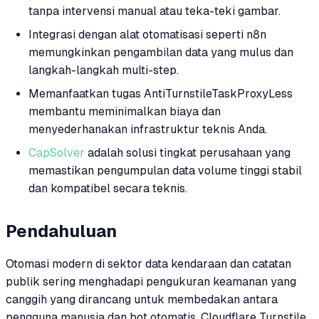
tanpa intervensi manual atau teka-teki gambar.
Integrasi dengan alat otomatisasi seperti n8n
memungkinkan pengambilan data yang mulus dan
langkah-langkah multi-step.
Memanfaatkan tugas AntiTurnstileTaskProxyLess
membantu meminimalkan biaya dan
menyederhanakan infrastruktur teknis Anda.
CapSolver
adalah solusi tingkat perusahaan yang
memastikan pengumpulan data volume tinggi stabil
dan kompatibel secara teknis.
Pendahuluan
Otomasi modern di sektor data kendaraan dan catatan
publik sering menghadapi pengukuran keamanan yang
canggih yang dirancang untuk membedakan antara
pengguna manusia dan bot otomatis. Cloudflare Turnstile