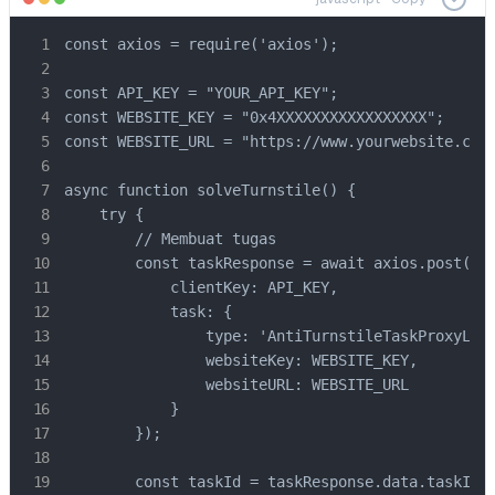
const axios = require('axios');

const API_KEY = "YOUR_API_KEY";

const WEBSITE_KEY = "0x4XXXXXXXXXXXXXXXXX";

const WEBSITE_URL = "https://www.yourwebsite.com"
async function solveTurnstile() {

    try {

        // Membuat tugas

        const taskResponse = await axios.post('ht
            clientKey: API_KEY,

            task: {

                type: 'AntiTurnstileTaskProxyLess
                websiteKey: WEBSITE_KEY,

                websiteURL: WEBSITE_URL

            }

        });

        const taskId = taskResponse.data.taskId;
