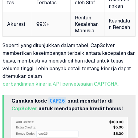
tas
Terbatas
oleh Staf
ngkan
Rentan
Keandala
Akurasi
99%+
Kesalahan
n Rendah
Manusia
Seperti yang ditunjukkan dalam tabel, CapSolver
memberikan keseimbangan terbaik antara kecepatan dan
biaya, membuatnya menjadi pilihan ideal untuk tugas
volume tinggi. Lebih banyak detail tentang kinerja dapat
ditemukan dalam
perbandingan kinerja API penyelesaian CAPTCHA
.
Gunakan kode
CAP26
saat mendaftar di
CapSolver
untuk mendapatkan kredit bonus!