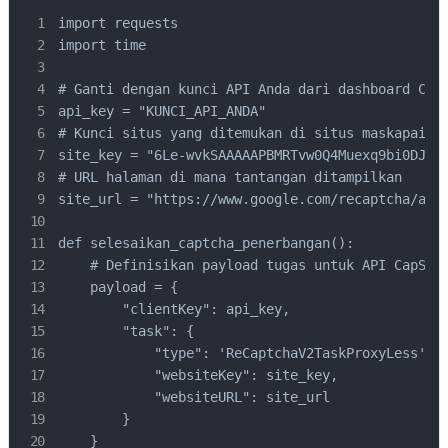
import requests

import time

# Ganti dengan kunci API Anda dari dashboard CapS
api_key = "KUNCI_API_ANDA"

# Kunci situs yang ditemukan di situs maskapai ta
site_key = "6Le-wvkSAAAAAPBMRTvw0Q4Muexq9bi0DJwx_
# URL halaman di mana tantangan ditampilkan

site_url = "https://www.google.com/recaptcha/api2
def selesaikan_captcha_penerbangan():

    # Definisikan payload tugas untuk API CapSolv
    payload = {

        "clientKey": api_key,

        "task": {

            "type": 'ReCaptchaV2TaskProxyLess',

            "websiteKey": site_key,

            "websiteURL": site_url

        }

    }
