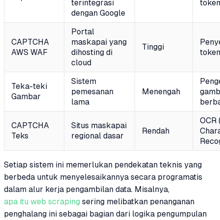
terintegrasi
toke
dengan Google
Portal
CAPTCHA
maskapai yang
Peny
Tinggi
AWS WAF
dihosting di
toke
cloud
Sistem
Peng
Teka-teki
pemesanan
Menengah
gamb
Gambar
lama
berba
OCR (
CAPTCHA
Situs maskapai
Rendah
Char
Teks
regional dasar
Recog
Setiap sistem ini memerlukan pendekatan teknis yang
berbeda untuk menyelesaikannya secara programatis
dalam alur kerja pengambilan data. Misalnya,
apa itu web scraping
sering melibatkan penanganan
penghalang ini sebagai bagian dari logika pengumpulan