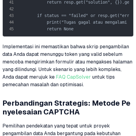
            return resp.get("solution", {}).get('
        if status == "failed" or resp.get("errorI
            print("Tugas gagal atau mengalami kes
            return None
Implementasi ini memastikan bahwa skrip pengambilan
data Anda dapat menunggu token yang valid sebelum
mencoba mengirimkan formulir atau mengakses halaman
yang dilindungi. Untuk skenario yang lebih kompleks,
Anda dapat merujuk ke
FAQ CapSolver
untuk tips
pemecahan masalah dan optimisasi.
Perbandingan Strategis: Metode Pe
nyelesaian CAPTCHA
Pemilihan pendekatan yang tepat untuk proyek
pengambilan data Anda bergantung pada kebutuhan