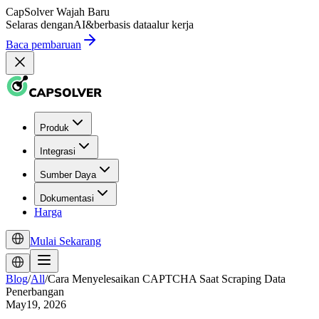
CapSolver
Wajah Baru
Selaras dengan
AI
&
berbasis data
alur kerja
Baca pembaruan
Produk
Integrasi
Sumber Daya
Dokumentasi
Harga
Mulai Sekarang
Blog
/
All
/
Cara Menyelesaikan CAPTCHA Saat Scraping Data
Penerbangan
May19, 2026