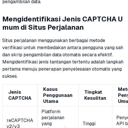
pengambilan data.
Mengidentifikasi Jenis CAPTCHA U
mum di Situs Perjalanan
Situs perjalanan menggunakan berbagai metode
verifikasi untuk membedakan antara pengguna yang sah
dan skrip pengambilan data otomatis secara efektif.
Mengidentifikasi jenis tantangan tertentu adalah langkah
pertama menuju penerapan penyelesaian otomatis yang
sukses.
Kasus
Met
Jenis
Tingkat
Penggunaan
Pen
CAPTCHA
Kesulitan
Utama
Um
Platform
perjalanan
Peny
reCAPTCHA
yang
Tinggi
API b
v2/v3