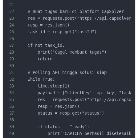
    # Buat tugas baru di platform CapSolver

    res = requests.post("https://api.capsolver.co
    resp = res.json()

    task_id = resp.get("taskId")

    if not task_id:

        print("Gagal membuat tugas")

        return

    # Polling API hingga solusi siap

    while True:

        time.sleep(1)

        payload = {"clientKey": api_key, "taskId"
        res = requests.post("https://api.capsolve
        resp = res.json()

        status = resp.get("status")

        if status == "ready":

            print("CAPTCHA berhasil diselesaikan"