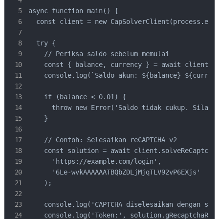
async function main() {

  const client = new CapSolverClient(process.env.
  try {

    // Periksa saldo sebelum memulai

    const { balance, currency } = await client.ge
    console.log(`Saldo akun: ${balance} ${currenc
    if (balance < 0.01) {

      throw new Error('Saldo tidak cukup. Silakan
    }

    // Contoh: Selesaikan reCAPTCHA v2

    const solution = await client.solveReCaptchaV
      'https://example.com/login',

      '6Le-wvkAAAAAATBQbZDLjMjqTLV92vP6EXjs'

    );

    console.log('CAPTCHA diselesaikan dengan suks
    console.log('Token:', solution.gRecaptchaResp