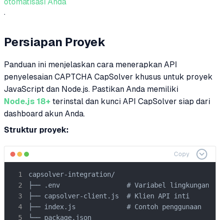
otomatisasi Anda
.
Persiapan Proyek
Panduan ini menjelaskan cara menerapkan API
penyelesaian CAPTCHA CapSolver khusus untuk proyek
JavaScript dan Node.js. Pastikan Anda memiliki
Node.js 18+
terinstal dan kunci API CapSolver siap dari
dashboard akun Anda.
Struktur proyek:
Copy
capsolver-integration/

├── .env                 # Variabel lingkungan

├── capsolver-client.js  # Klien API inti

├── index.js             # Contoh penggunaan

└── package.json