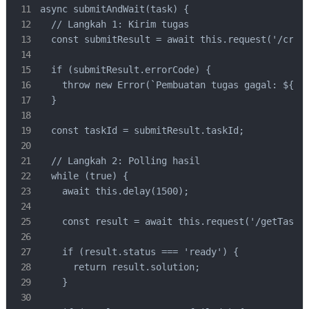
async submitAndWait(task) {

  // Langkah 1: Kirim tugas

  const submitResult = await this.request('/creat
  if (submitResult.errorCode) {

    throw new Error(`Pembuatan tugas gagal: ${sub
  }

  const taskId = submitResult.taskId;

  // Langkah 2: Polling hasil

  while (true) {

    await this.delay(1500);

    const result = await this.request('/getTaskRe
    if (result.status === 'ready') {

      return result.solution;

    }
