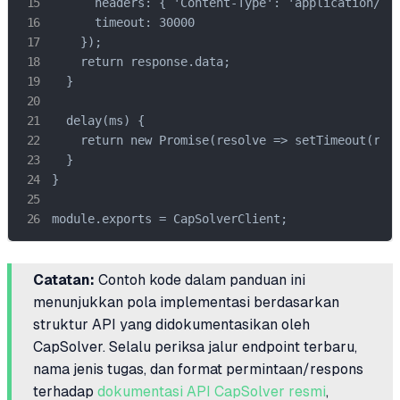
      headers: { 'Content-Type': 'application/jso
      timeout: 30000

    });

    return response.data;

  }

  delay(ms) {

    return new Promise(resolve => setTimeout(reso
  }

}

module.exports = CapSolverClient;
Catatan:
Contoh kode dalam panduan ini
menunjukkan pola implementasi berdasarkan
struktur API yang didokumentasikan oleh
CapSolver. Selalu periksa jalur endpoint terbaru,
nama jenis tugas, dan format permintaan/respons
terhadap
dokumentasi API CapSolver resmi
,