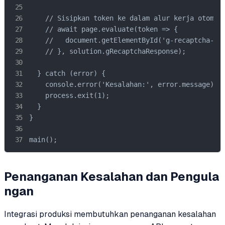
    // Sisipkan token ke dalam alur kerja otomati
    // await page.evaluate(token => {

    //   document.getElementById('g-recaptcha-res
    // }, solution.gRecaptchaResponse);

  } catch (error) {

    console.error('Kesalahan:', error.message);

    process.exit(1);

  }

}

main();
Penanganan Kesalahan dan Pengula
ngan
Integrasi produksi membutuhkan penanganan kesalahan