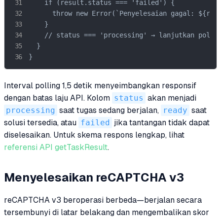
    if (result.status === 'failed') {

      throw new Error(`Penyelesaian gagal: ${resu
    }

    // status === 'processing' → lanjutkan pollin
  }

}
Interval polling 1,5 detik menyeimbangkan responsif
dengan batas laju API. Kolom
status
akan menjadi
processing
saat tugas sedang berjalan,
ready
saat
solusi tersedia, atau
failed
jika tantangan tidak dapat
diselesaikan. Untuk skema respons lengkap, lihat
referensi API getTaskResult
.
Menyelesaikan reCAPTCHA v3
reCAPTCHA v3 beroperasi berbeda—berjalan secara
tersembunyi di latar belakang dan mengembalikan skor