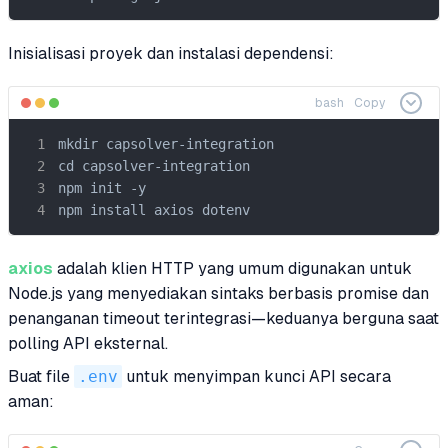
Inisialisasi proyek dan instalasi dependensi:
bash
Copy
mkdir capsolver-integration

cd capsolver-integration

npm init -y

npm install axios dotenv
axios
adalah klien HTTP yang umum digunakan untuk
Node.js yang menyediakan sintaks berbasis promise dan
penanganan timeout terintegrasi—keduanya berguna saat
polling API eksternal.
Buat file
.env
untuk menyimpan kunci API secara
aman: