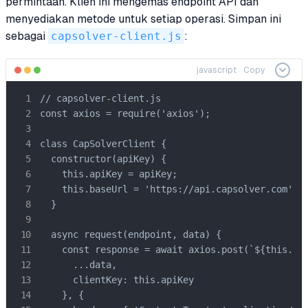
permintaan. Klien ini mengemas endpoint API dan
menyediakan metode untuk setiap operasi. Simpan ini
sebagai
capsolver-client.js
:
javascript
Copy
// capsolver-client.js

const axios = require('axios');

class CapSolverClient {

  constructor(apiKey) {

    this.apiKey = apiKey;

    this.baseUrl = 'https://api.capsolver.com';

  }

  async request(endpoint, data) {

    const response = await axios.post(`${this.bas
      ...data,

      clientKey: this.apiKey

    }, {
