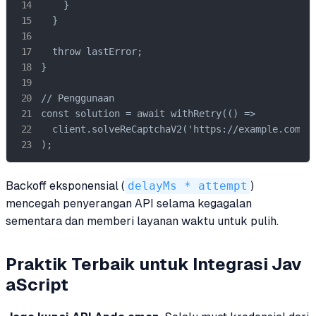
    }

  }

  throw lastError;

}

// Penggunaan

const solution = await withRetry(() =>

  client.solveReCaptchaV2('https://example.com', 
);
Backoff eksponensial (
delayMs * attempt
)
mencegah penyerangan API selama kegagalan
sementara dan memberi layanan waktu untuk pulih.
Praktik Terbaik untuk Integrasi Jav
aScript