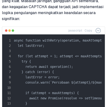
yang kuat. Masalah jaringan, gangguan API sementara,
dan kegagalan CAPTCHA dapat terjadi, jadi implementasi
logika pengulangan meningkatkan keandalan secara
signifikan:
javascript
Copy
async function withRetry(operation, maxAttempts =
  let lastError;

  for (let attempt = 1; attempt <= maxAttempts; a
    try {

      return await operation();

    } catch (error) {

      lastError = error;

      console.warn(`Percobaan ${attempt}/${maxAtt
      if (attempt < maxAttempts) {

        await new Promise(resolve => setTimeout(r
      }
