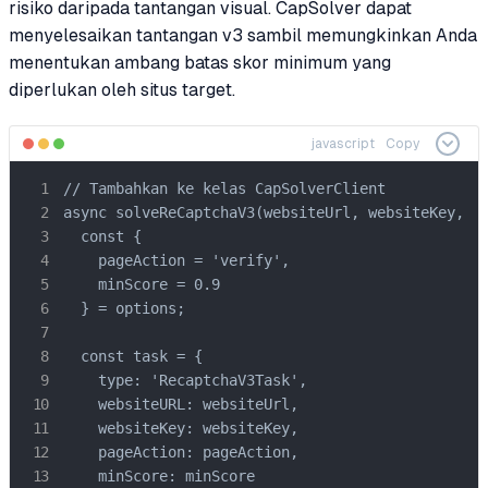
risiko daripada tantangan visual. CapSolver dapat
menyelesaikan tantangan v3 sambil memungkinkan Anda
menentukan ambang batas skor minimum yang
diperlukan oleh situs target.
javascript
Copy
// Tambahkan ke kelas CapSolverClient

async solveReCaptchaV3(websiteUrl, websiteKey, op
  const {

    pageAction = 'verify',

    minScore = 0.9

  } = options;

  const task = {

    type: 'RecaptchaV3Task',

    websiteURL: websiteUrl,

    websiteKey: websiteKey,

    pageAction: pageAction,

    minScore: minScore
