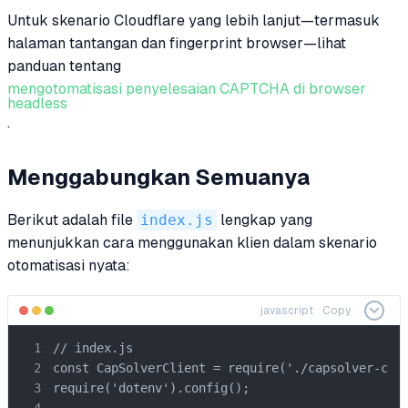
Untuk skenario Cloudflare yang lebih lanjut—termasuk
halaman tantangan dan fingerprint browser—lihat
panduan tentang
mengotomatisasi penyelesaian CAPTCHA di browser
headless
.
Menggabungkan Semuanya
Berikut adalah file
index.js
lengkap yang
menunjukkan cara menggunakan klien dalam skenario
otomatisasi nyata:
javascript
Copy
// index.js

const CapSolverClient = require('./capsolver-clie
require('dotenv').config();
