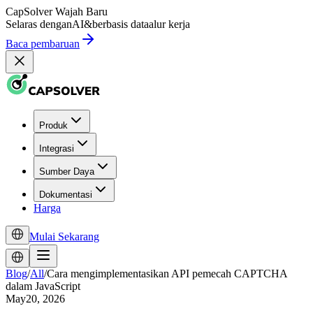
CapSolver
Wajah Baru
Selaras dengan
AI
&
berbasis data
alur kerja
Baca pembaruan
Produk
Integrasi
Sumber Daya
Dokumentasi
Harga
Mulai Sekarang
Blog
/
All
/
Cara mengimplementasikan API pemecah CAPTCHA
dalam JavaScript
May20, 2026