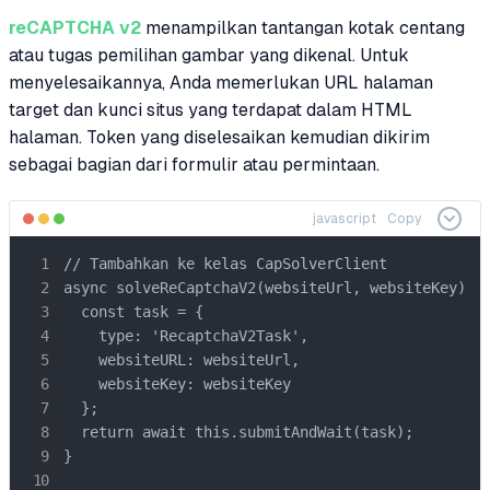
reCAPTCHA v2
menampilkan tantangan kotak centang
atau tugas pemilihan gambar yang dikenal. Untuk
menyelesaikannya, Anda memerlukan URL halaman
target dan kunci situs yang terdapat dalam HTML
halaman. Token yang diselesaikan kemudian dikirim
sebagai bagian dari formulir atau permintaan.
javascript
Copy
// Tambahkan ke kelas CapSolverClient

async solveReCaptchaV2(websiteUrl, websiteKey) {

  const task = {

    type: 'RecaptchaV2Task',

    websiteURL: websiteUrl,

    websiteKey: websiteKey

  };

  return await this.submitAndWait(task);

}
