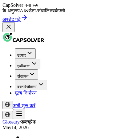
CapSolver
नया रूप
के अनुरूप
AI
&
डेटा-संचालित
वर्कफ़्लो
अपडेट पढ़ें
उत्पाद
एकीकरण
संसाधन
दस्तावेजीकरण
मूल्य निर्धारण
अभी शुरू करें
Glossary
/
डब्ल्यूपैड
May14, 2026