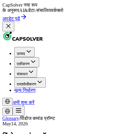
CapSolver
नया रूप
के अनुरूप
AI
&
डेटा-संचालित
वर्कफ़्लो
अपडेट पढ़ें
उत्पाद
एकीकरण
संसाधन
दस्तावेजीकरण
मूल्य निर्धारण
अभी शुरू करें
Glossary
/
विंडोज कमांड प्रॉम्प्ट
May14, 2026