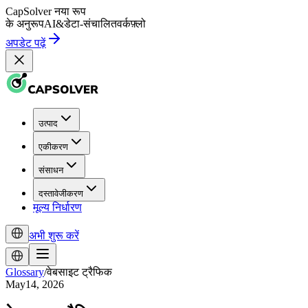
CapSolver
नया रूप
के अनुरूप
AI
&
डेटा-संचालित
वर्कफ़्लो
अपडेट पढ़ें
उत्पाद
एकीकरण
संसाधन
दस्तावेजीकरण
मूल्य निर्धारण
अभी शुरू करें
Glossary
/
वेबसाइट ट्रैफिक
May14, 2026