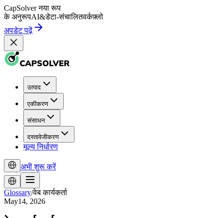
CapSolver
नया रूप
के अनुरूप
AI
&
डेटा-संचालित
वर्कफ़्लो
अपडेट पढ़ें
उत्पाद
एकीकरण
संसाधन
दस्तावेजीकरण
मूल्य निर्धारण
अभी शुरू करें
Glossary
/
वेब कार्यकर्ता
May14, 2026