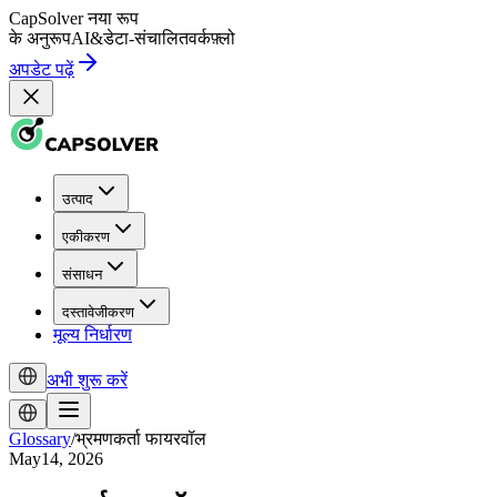
CapSolver
नया रूप
के अनुरूप
AI
&
डेटा-संचालित
वर्कफ़्लो
अपडेट पढ़ें
उत्पाद
एकीकरण
संसाधन
दस्तावेजीकरण
मूल्य निर्धारण
अभी शुरू करें
Glossary
/
भ्रमणकर्ता फायरवॉल
May14, 2026