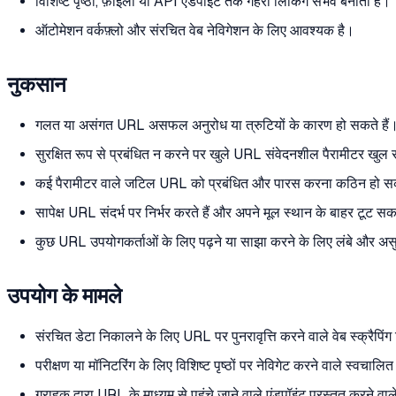
विशिष्ट पृष्ठों, फ़ाइलों या API एंडपॉइंट तक गहरा लिंकिंग संभव बनाता है।
ऑटोमेशन वर्कफ़्लो और संरचित वेब नेविगेशन के लिए आवश्यक है।
नुकसान
गलत या असंगत URL असफल अनुरोध या त्रुटियों के कारण हो सकते हैं
सुरक्षित रूप से प्रबंधित न करने पर खुले URL संवेदनशील पैरामीटर खुल 
कई पैरामीटर वाले जटिल URL को प्रबंधित और पारस करना कठिन हो स
सापेक्ष URL संदर्भ पर निर्भर करते हैं और अपने मूल स्थान के बाहर टूट सकत
कुछ URL उपयोगकर्ताओं के लिए पढ़ने या साझा करने के लिए लंबे और अ
उपयोग के मामले
संरचित डेटा निकालने के लिए URL पर पुनरावृत्ति करने वाले वेब स्क्रैपिंग 
परीक्षण या मॉनिटरिंग के लिए विशिष्ट पृष्ठों पर नेविगेट करने वाले स्वचालि
ग्राहक द्वारा URL के माध्यम से पहुंचे जाने वाले एंडपॉइंट प्रस्तुत करने व