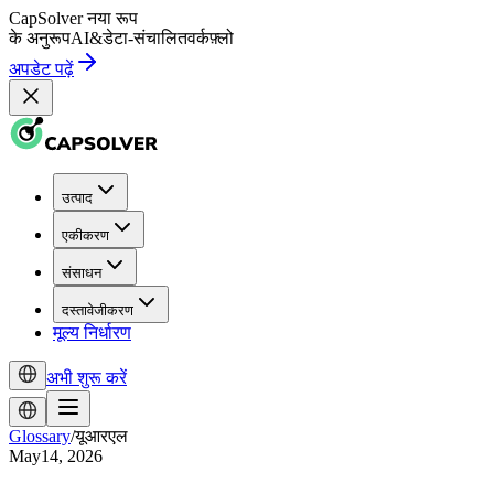
CapSolver
नया रूप
के अनुरूप
AI
&
डेटा-संचालित
वर्कफ़्लो
अपडेट पढ़ें
उत्पाद
एकीकरण
संसाधन
दस्तावेजीकरण
मूल्य निर्धारण
अभी शुरू करें
Glossary
/
यूआरएल
May14, 2026