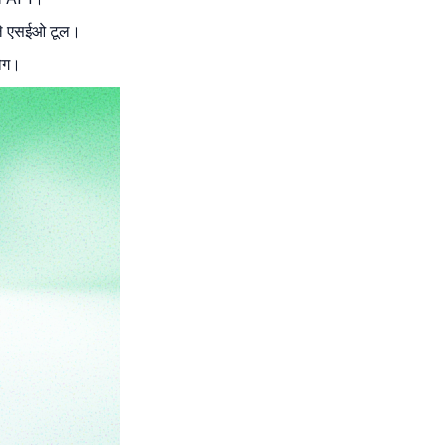
ाले एसईओ टूल।
योग।