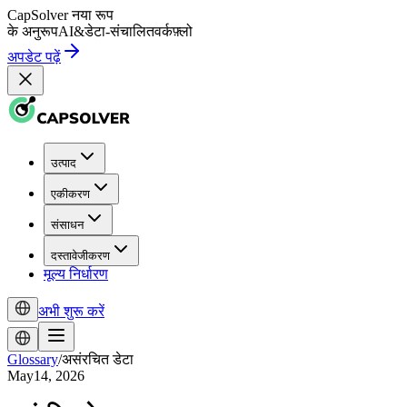
CapSolver
नया रूप
के अनुरूप
AI
&
डेटा-संचालित
वर्कफ़्लो
अपडेट पढ़ें
उत्पाद
एकीकरण
संसाधन
दस्तावेजीकरण
मूल्य निर्धारण
अभी शुरू करें
Glossary
/
असंरचित डेटा
May14, 2026