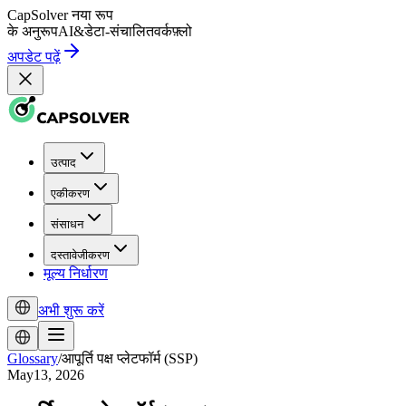
CapSolver
नया रूप
के अनुरूप
AI
&
डेटा-संचालित
वर्कफ़्लो
अपडेट पढ़ें
उत्पाद
एकीकरण
संसाधन
दस्तावेजीकरण
मूल्य निर्धारण
अभी शुरू करें
Glossary
/
आपूर्ति पक्ष प्लेटफॉर्म (SSP)
May13, 2026