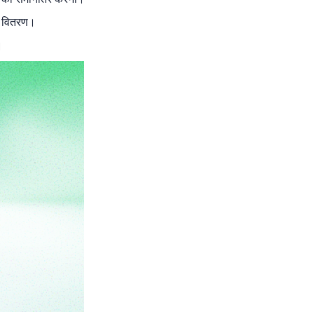
का वितरण।
।