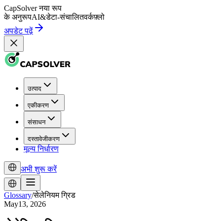
CapSolver
नया रूप
के अनुरूप
AI
&
डेटा-संचालित
वर्कफ़्लो
अपडेट पढ़ें
उत्पाद
एकीकरण
संसाधन
दस्तावेजीकरण
मूल्य निर्धारण
अभी शुरू करें
Glossary
/
सेलेनियम ग्रिड
May13, 2026