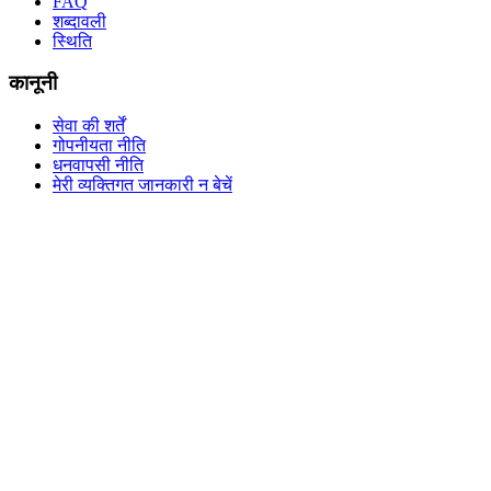
FAQ
शब्दावली
स्थिति
कानूनी
सेवा की शर्तें
गोपनीयता नीति
धनवापसी नीति
मेरी व्यक्तिगत जानकारी न बेचें