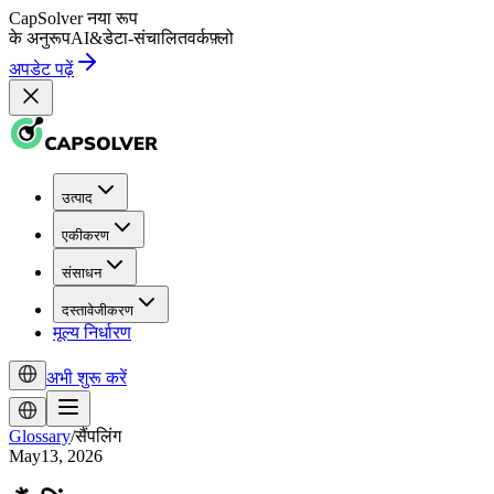
CapSolver
नया रूप
के अनुरूप
AI
&
डेटा-संचालित
वर्कफ़्लो
अपडेट पढ़ें
उत्पाद
एकीकरण
संसाधन
दस्तावेजीकरण
मूल्य निर्धारण
अभी शुरू करें
Glossary
/
सैंपलिंग
May13, 2026