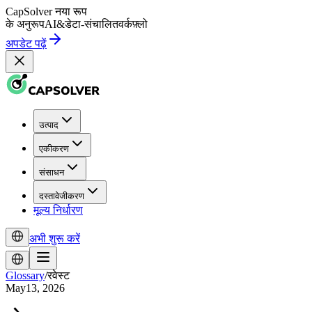
CapSolver
नया रूप
के अनुरूप
AI
&
डेटा-संचालित
वर्कफ़्लो
अपडेट पढ़ें
उत्पाद
एकीकरण
संसाधन
दस्तावेजीकरण
मूल्य निर्धारण
अभी शुरू करें
Glossary
/
रवेस्ट
May13, 2026