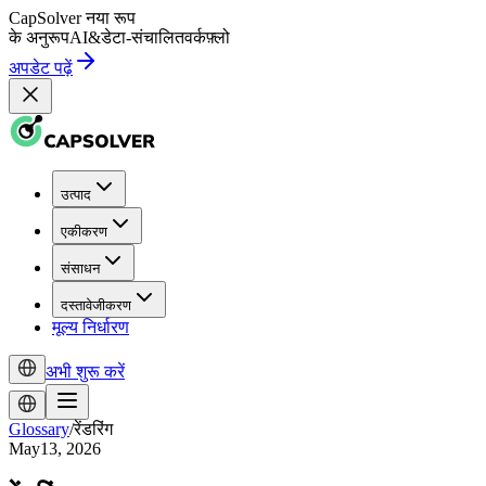
CapSolver
नया रूप
के अनुरूप
AI
&
डेटा-संचालित
वर्कफ़्लो
अपडेट पढ़ें
उत्पाद
एकीकरण
संसाधन
दस्तावेजीकरण
मूल्य निर्धारण
अभी शुरू करें
Glossary
/
रेंडरिंग
May13, 2026