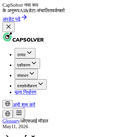
CapSolver
नया रूप
के अनुरूप
AI
&
डेटा-संचालित
वर्कफ़्लो
अपडेट पढ़ें
उत्पाद
एकीकरण
संसाधन
दस्तावेजीकरण
मूल्य निर्धारण
अभी शुरू करें
Glossary
/
ओएसआई मॉडल
May11, 2026