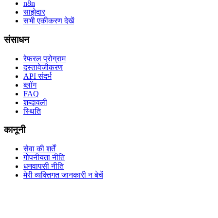
n8n
साझेदार
सभी एकीकरण देखें
संसाधन
रेफरल प्रोग्राम
दस्तावेजीकरण
API संदर्भ
ब्लॉग
FAQ
शब्दावली
स्थिति
कानूनी
सेवा की शर्तें
गोपनीयता नीति
धनवापसी नीति
मेरी व्यक्तिगत जानकारी न बेचें