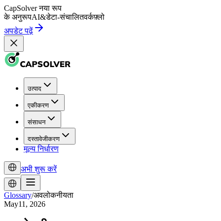
CapSolver
नया रूप
के अनुरूप
AI
&
डेटा-संचालित
वर्कफ़्लो
अपडेट पढ़ें
उत्पाद
एकीकरण
संसाधन
दस्तावेजीकरण
मूल्य निर्धारण
अभी शुरू करें
Glossary
/
अवलोकनीयता
May11, 2026