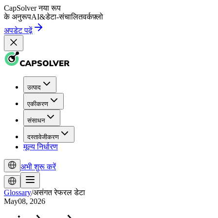
CapSolver
नया रूप
के अनुरूप
AI
&
डेटा-संचालित
वर्कफ़्लो
अपडेट पढ़ें
उत्पाद
एकीकरण
संसाधन
दस्तावेजीकरण
मूल्य निर्धारण
अभी शुरू करें
Glossary
/
असंगत रेफरल डेटा
May08, 2026