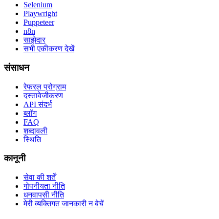
Selenium
Playwright
Puppeteer
n8n
साझेदार
सभी एकीकरण देखें
संसाधन
रेफरल प्रोग्राम
दस्तावेजीकरण
API संदर्भ
ब्लॉग
FAQ
शब्दावली
स्थिति
कानूनी
सेवा की शर्तें
गोपनीयता नीति
धनवापसी नीति
मेरी व्यक्तिगत जानकारी न बेचें