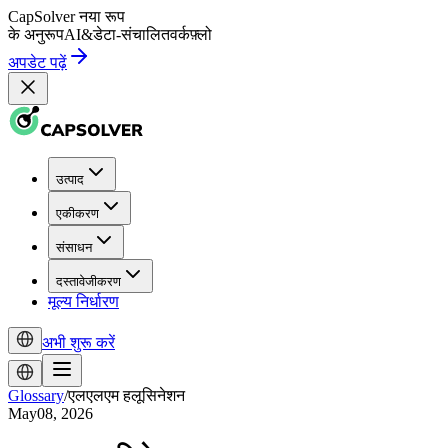
CapSolver
नया रूप
के अनुरूप
AI
&
डेटा-संचालित
वर्कफ़्लो
अपडेट पढ़ें
उत्पाद
एकीकरण
संसाधन
दस्तावेजीकरण
मूल्य निर्धारण
अभी शुरू करें
Glossary
/
एलएलएम हलूसिनेशन
May08, 2026