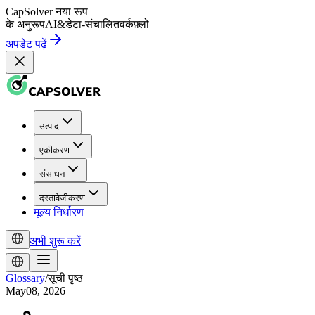
CapSolver
नया रूप
के अनुरूप
AI
&
डेटा-संचालित
वर्कफ़्लो
अपडेट पढ़ें
उत्पाद
एकीकरण
संसाधन
दस्तावेजीकरण
मूल्य निर्धारण
अभी शुरू करें
Glossary
/
सूची पृष्ठ
May08, 2026