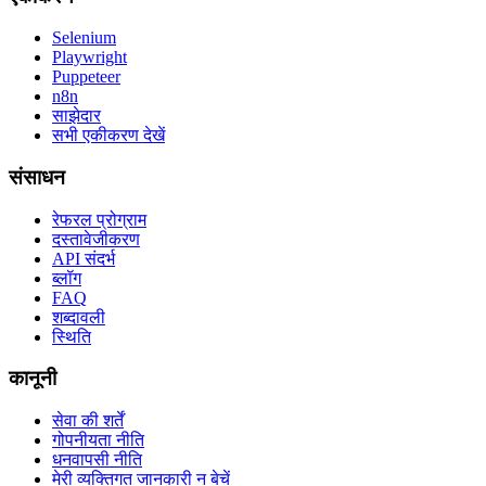
Selenium
Playwright
Puppeteer
n8n
साझेदार
सभी एकीकरण देखें
संसाधन
रेफरल प्रोग्राम
दस्तावेजीकरण
API संदर्भ
ब्लॉग
FAQ
शब्दावली
स्थिति
कानूनी
सेवा की शर्तें
गोपनीयता नीति
धनवापसी नीति
मेरी व्यक्तिगत जानकारी न बेचें