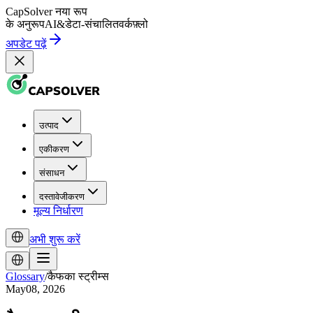
CapSolver
नया रूप
के अनुरूप
AI
&
डेटा-संचालित
वर्कफ़्लो
अपडेट पढ़ें
उत्पाद
एकीकरण
संसाधन
दस्तावेजीकरण
मूल्य निर्धारण
अभी शुरू करें
Glossary
/
कैफका स्ट्रीम्स
May08, 2026