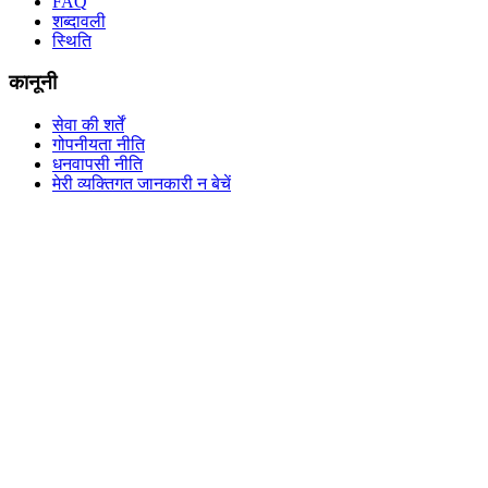
FAQ
शब्दावली
स्थिति
कानूनी
सेवा की शर्तें
गोपनीयता नीति
धनवापसी नीति
मेरी व्यक्तिगत जानकारी न बेचें