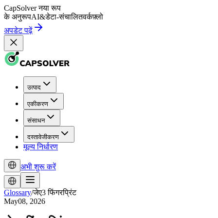
CapSolver
नया रूप
के अनुरूप
AI
&
डेटा-संचालित
वर्कफ़्लो
अपडेट पढ़ें
उत्पाद
एकीकरण
संसाधन
दस्तावेजीकरण
मूल्य निर्धारण
अभी शुरू करें
Glossary
/
जेए3 फिंगरप्रिंट
May08, 2026