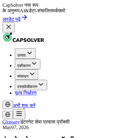
CapSolver
नया रूप
के अनुरूप
AI
&
डेटा-संचालित
वर्कफ़्लो
अपडेट पढ़ें
उत्पाद
एकीकरण
संसाधन
दस्तावेजीकरण
मूल्य निर्धारण
अभी शुरू करें
Glossary
/
इंटरनेट सेवा प्रदाता प्रॉक्सी
May07, 2026