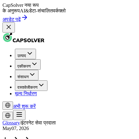
CapSolver
नया रूप
के अनुरूप
AI
&
डेटा-संचालित
वर्कफ़्लो
अपडेट पढ़ें
उत्पाद
एकीकरण
संसाधन
दस्तावेजीकरण
मूल्य निर्धारण
अभी शुरू करें
Glossary
/
इंटरनेट सेवा प्रदाता
May07, 2026